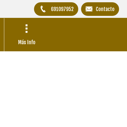
691097952
Contacto
Más Info