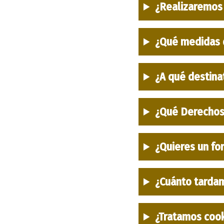
¿Realizaremos
¿Qué medidas 
¿A qué destina
¿Qué Derechos
¿Quieres un fo
¿Cuánto tardam
¿Tratamos coo